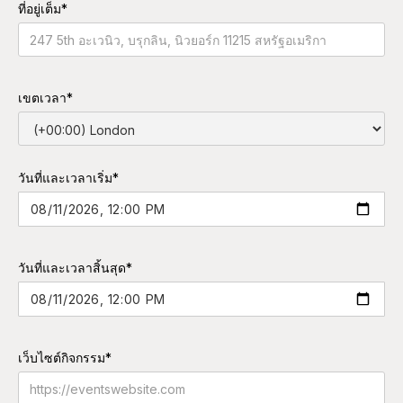
ที่อยู่เต็ม*
เขตเวลา*
วันที่และเวลาเริ่ม*
วันที่และเวลาสิ้นสุด*
เว็บไซต์กิจกรรม*