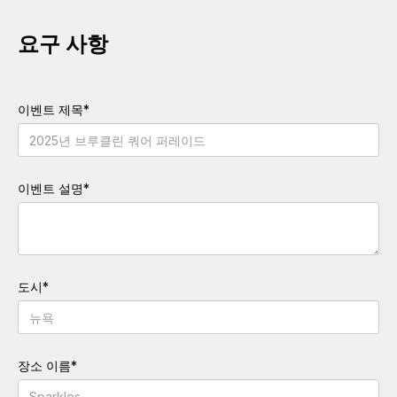
요구 사항
이벤트 제목*
이벤트 설명*
도시*
장소 이름*