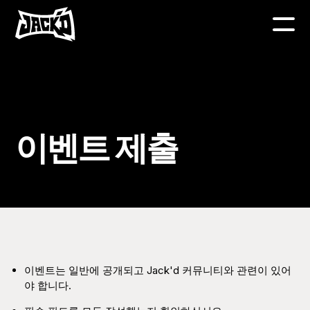
이벤트 제출
이벤트는 일반에 공개되고 Jack'd 커뮤니티와 관련이 있어
야 합니다.