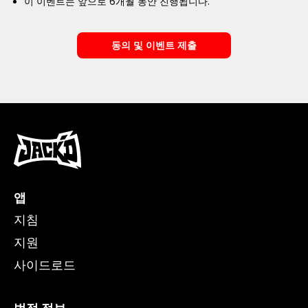
이 이벤트는 앞으로 6개월 동안 진행됩니다.
앱
지침
지원
사이드로드