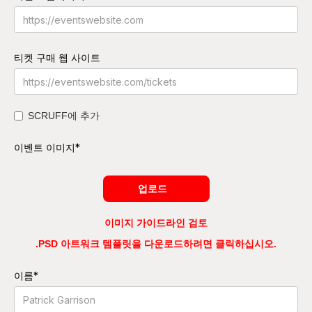
티켓 구매 웹 사이트
SCRUFF에 추가
이벤트 이미지*
업로드
이미지 가이드라인 검토
.PSD 아트워크 템플릿을 다운로드하려면 클릭하십시오.
이름*