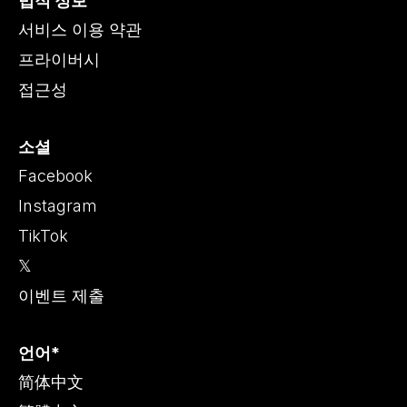
법적 정보
서비스 이용 약관
프라이버시
접근성
소셜
Facebook
Instagram
TikTok
𝕏
이벤트 제출
언어*
简体中文